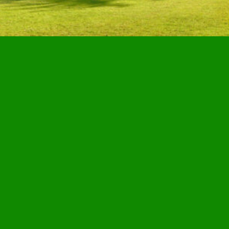
Gartenbau LOOSE
derne Grünpflege vom Profi – schnell, leise und emissionsfr